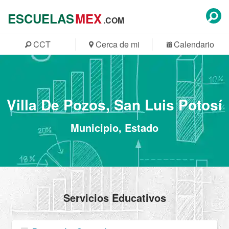
ESCUELAS
MEX
.COM
CCT
Cerca de mi
Calendario
Villa De Pozos, San Luis Potosí
Municipio, Estado
Servicios Educativos