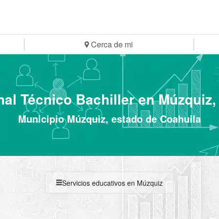
Cerca de mi
nal Técnico Bachiller en Múzquiz,
Municipio Múzquiz, estado de Coahuila
Servicios educativos en Múzquiz