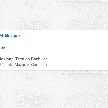
24. Muzquiz
aria
ofesional Técnico Bachiller
Múzquiz, Múzquiz, Coahuila