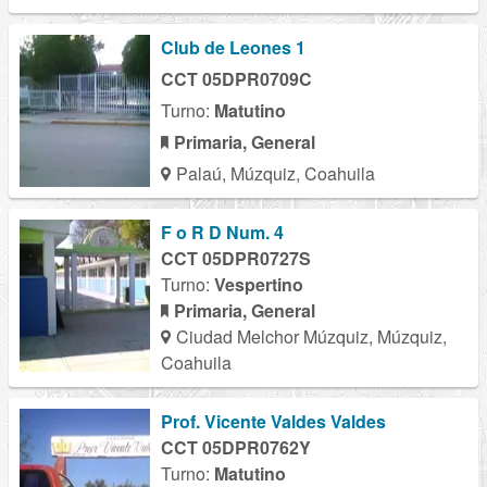
Club de Leones 1
CCT 05DPR0709C
Turno:
Matutino
Primaria, General
Palaú, Múzquiz, Coahuila
F o R D Num. 4
CCT 05DPR0727S
Turno:
Vespertino
Primaria, General
Ciudad Melchor Múzquiz, Múzquiz,
Coahuila
Prof. Vicente Valdes Valdes
CCT 05DPR0762Y
Turno:
Matutino