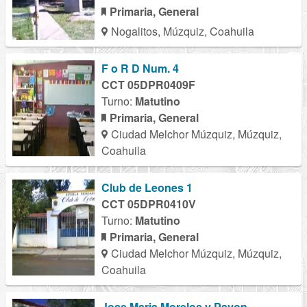
Primaria, General
Nogalitos, Múzquiz, Coahuila
F o R D Num. 4
CCT 05DPR0409F
Turno:
Matutino
Primaria, General
Ciudad Melchor Múzquiz, Múzquiz,
Coahuila
Club de Leones 1
CCT 05DPR0410V
Turno:
Matutino
Primaria, General
Ciudad Melchor Múzquiz, Múzquiz,
Coahuila
Jose Maria Morelos y Pavon