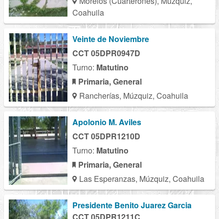
Morelos (Cuarterones), Múzquiz,
Coahuila
Veinte de Noviembre
CCT 05DPR0947D
Turno:
Matutino
Primaria, General
Rancherías, Múzquiz, Coahuila
Apolonio M. Aviles
CCT 05DPR1210D
Turno:
Matutino
Primaria, General
Las Esperanzas, Múzquiz, Coahuila
Presidente Benito Juarez Garcia
CCT 05DPR1211C