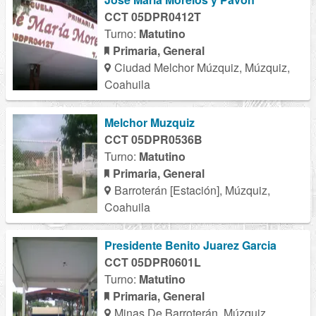
CCT 05DPR0412T
Turno:
Matutino
Primaria, General
Ciudad Melchor Múzquiz, Múzquiz,
Coahuila
Melchor Muzquiz
CCT 05DPR0536B
Turno:
Matutino
Primaria, General
Barroterán [Estación], Múzquiz,
Coahuila
Presidente Benito Juarez Garcia
CCT 05DPR0601L
Turno:
Matutino
Primaria, General
Minas De Barroterán, Múzquiz,