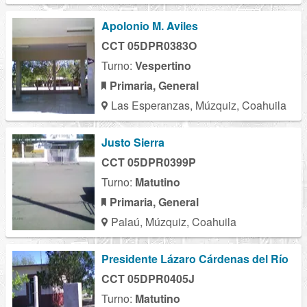
Apolonio M. Aviles
CCT 05DPR0383O
Turno:
Vespertino
Primaria, General
Las Esperanzas, Múzquiz, Coahuila
Justo Sierra
CCT 05DPR0399P
Turno:
Matutino
Primaria, General
Palaú, Múzquiz, Coahuila
Presidente Lázaro Cárdenas del Río
CCT 05DPR0405J
Turno:
Matutino