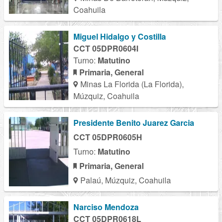
Coahuila
Miguel Hidalgo y Costilla
CCT 05DPR0604I
Turno:
Matutino
Primaria, General
Minas La Florida (La Florida),
Múzquiz, Coahuila
Presidente Benito Juarez Garcia
CCT 05DPR0605H
Turno:
Matutino
Primaria, General
Palaú, Múzquiz, Coahuila
Narciso Mendoza
CCT 05DPR0618L