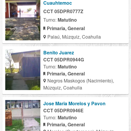
Cuauhtemoc
CCT 05DPR0777Z
Turno:
Matutino
Primaria, General
Palaú, Múzquiz, Coahuila
Benito Juarez
CCT 05DPR0944G
Turno:
Matutino
Primaria, General
Negros Maskogos (Nacimiento),
Múzquiz, Coahuila
Jose Maria Morelos y Pavon
CCT 05DPR0946E
Turno:
Matutino
Primaria, General