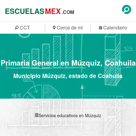
ESCUELAS
MEX
.COM
CCT
Cerca de mi
Calendario
Primaria General en Múzquiz, Coahuila
Municipio Múzquiz, estado de Coahuila
Servicios educativos en Múzquiz