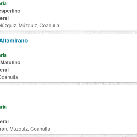
aria
espertino
eral
Múzquiz, Múzquiz, Coahuila
Altamirano
aria
 Matutino
eral
Coahuila
aria
eral
rán, Múzquiz, Coahuila