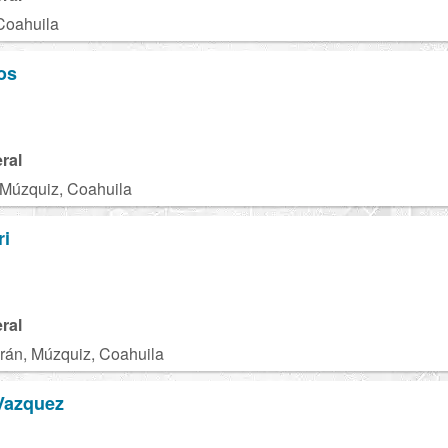
Coahuila
os
ral
 Múzquiz, Coahuila
ri
ral
rán, Múzquiz, Coahuila
Vazquez