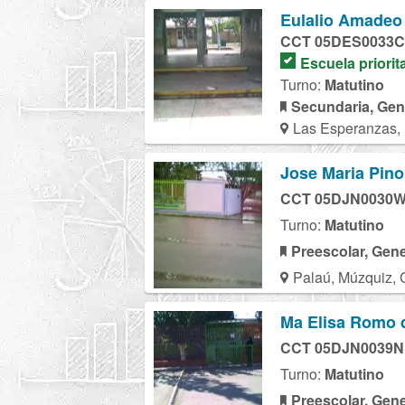
Eulalio Amadeo
CCT 05DES0033C
Escuela priorit
Turno:
Matutino
Secundaria, Gen
Las Esperanzas,
Jose Maria Pino
CCT 05DJN0030
Turno:
Matutino
Preescolar, Gene
Palaú, Múzquiz, 
Ma Elisa Romo 
CCT 05DJN0039N
Turno:
Matutino
Preescolar, Gene