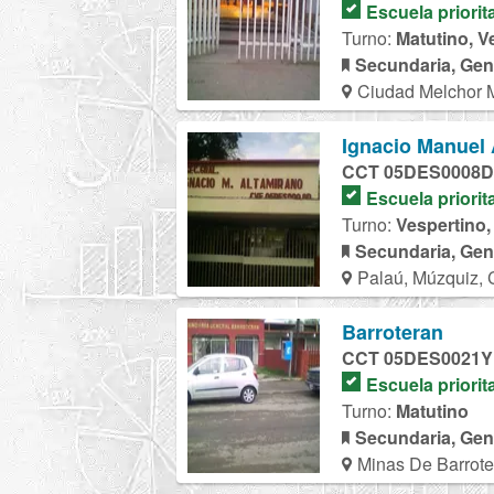
Escuela priorit
Turno:
Matutino, V
Secundaria, Gen
Ciudad Melchor 
Ignacio Manuel 
CCT 05DES0008D
Escuela priorit
Turno:
Vespertino,
Secundaria, Gen
Palaú, Múzquiz, 
Barroteran
CCT 05DES0021Y
Escuela priorit
Turno:
Matutino
Secundaria, Gen
Minas De Barrote