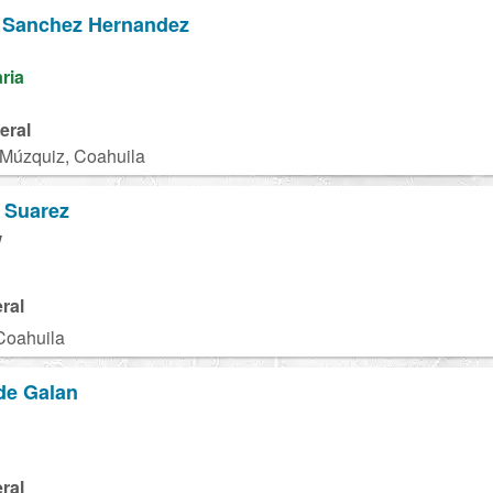
 Sanchez Hernandez
aria
eral
 Múzquiz, Coahuila
 Suarez
W
ral
Coahuila
de Galan
ral