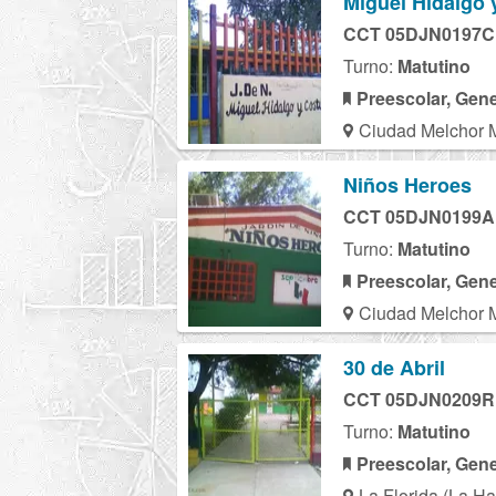
Miguel Hidalgo y
CCT 05DJN0197C
Turno:
Matutino
Preescolar, Gene
Ciudad Melchor 
Niños Heroes
CCT 05DJN0199A
Turno:
Matutino
Preescolar, Gene
Ciudad Melchor 
30 de Abril
CCT 05DJN0209R
Turno:
Matutino
Preescolar, Gene
La Florida (La H