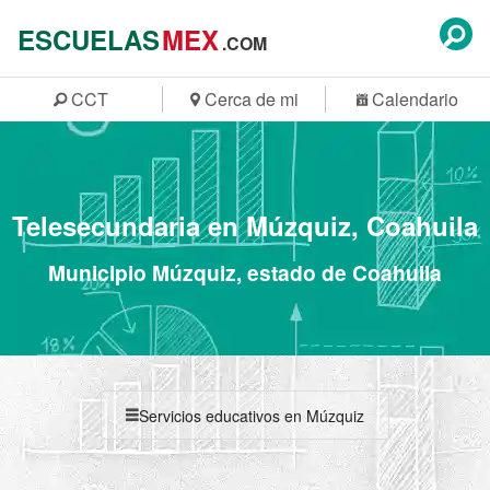
ESCUELAS
MEX
.COM
CCT
Cerca de mi
Calendario
Telesecundaria en Múzquiz, Coahuila
Municipio Múzquiz, estado de Coahuila
Servicios educativos en Múzquiz