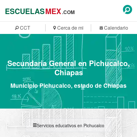
ESCUELAS
MEX
.COM
CCT
Cerca de mi
Calendario
Secundaria General en Pichucalco,
Chiapas
Municipio Pichucalco, estado de Chiapas
Servicios educativos en Pichucalco