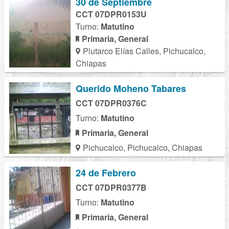
30 de Septiembre
CCT 07DPR0153U
Turno:
Matutino
Primaria, General
Plutarco Elías Calles, Pichucalco,
Chiapas
Querido Moheno Tabares
CCT 07DPR0376C
Turno:
Matutino
Primaria, General
Pichucalco, Pichucalco, Chiapas
24 de Febrero
CCT 07DPR0377B
Turno:
Matutino
Primaria, General