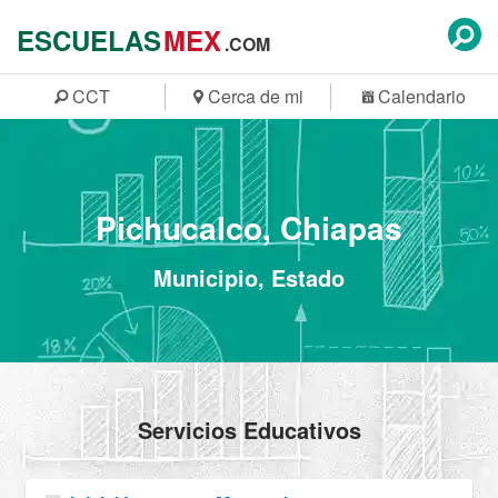
ESCUELAS
MEX
.COM
CCT
Cerca de mi
Calendario
Pichucalco, Chiapas
Municipio, Estado
Servicios Educativos