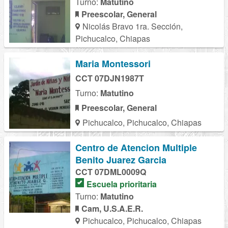
Turno:
Matutino
Preescolar, General
Nicolás Bravo 1ra. Sección,
Pichucalco, Chiapas
Maria Montessori
CCT 07DJN1987T
Turno:
Matutino
Preescolar, General
Pichucalco, Pichucalco, Chiapas
Centro de Atencion Multiple
Benito Juarez Garcia
CCT 07DML0009Q
Escuela prioritaria
Turno:
Matutino
Cam, U.S.A.E.R.
Pichucalco, Pichucalco, Chiapas