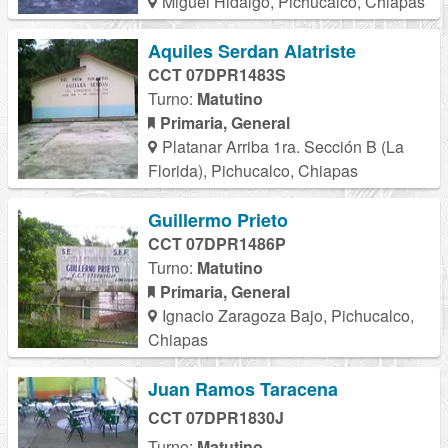
Miguel Hidalgo, Pichucalco, Chiapas
Aquiles Serdan Alatriste
CCT 07DPR1483S
Turno:
Matutino
Primaria, General
Platanar Arriba 1ra. Sección B (La
Florida), Pichucalco, Chiapas
Guillermo Prieto
CCT 07DPR1486P
Turno:
Matutino
Primaria, General
Ignacio Zaragoza Bajo, Pichucalco,
Chiapas
Juan Ramos Taracena
CCT 07DPR1830J
Turno:
Matutino