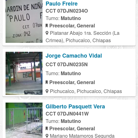
Paulo Freire
CCT 07DJN0234O
Turno:
Matutino
Preescolar, General
Platanar Abajo 1ra. Sección (La
Crimea), Pichucalco, Chiapas
Jorge Camacho Vidal
CCT 07DJN0235N
Turno:
Matutino
Preescolar, General
Pichucalco, Pichucalco, Chiapas
Gilberto Pasquett Vera
CCT 07DJN0441W
Turno:
Matutino
Preescolar, General
Mariano Matamoros Segunda