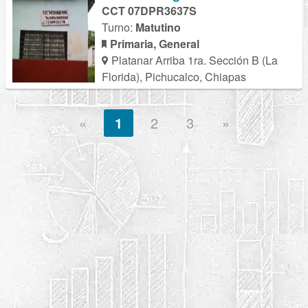
CCT 07DPR3637S
Turno:
Matutino
Primaria, General
Platanar Arriba 1ra. Sección B (La
Florida), Pichucalco, Chiapas
«
1
2
3
»