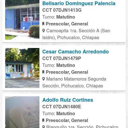
Belisario Dominguez Palencia
CCT 07DJN1413G
Turno:
Matutino
Preescolar, General
Camoapita 1ra. Sección A (San
Isidro), Pichucalco, Chiapas
Cesar Camacho Arredondo
CCT 07DJN1479P
Turno:
Matutino
Preescolar, General
Mariano Matamoros Segunda
Sección, Pichucalco, Chiapas
Adolfo Ruiz Cortines
CCT 07DJN1480E
Turno:
Matutino
Preescolar, General
Blanquillo 1ra. Sección, Pichucalco,