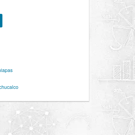
hiapas
chucalco