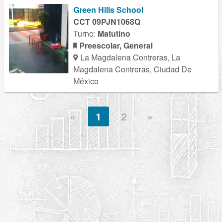
Green Hills School
CCT 09PJN1068Q
Turno:
Matutino
Preescolar, General
La Magdalena Contreras, La
Magdalena Contreras, Ciudad De
México
«
1
2
»