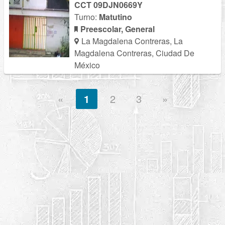
CCT 09DJN0669Y
Turno:
Matutino
Preescolar, General
La Magdalena Contreras, La
Magdalena Contreras, Ciudad De
México
«
1
2
3
»