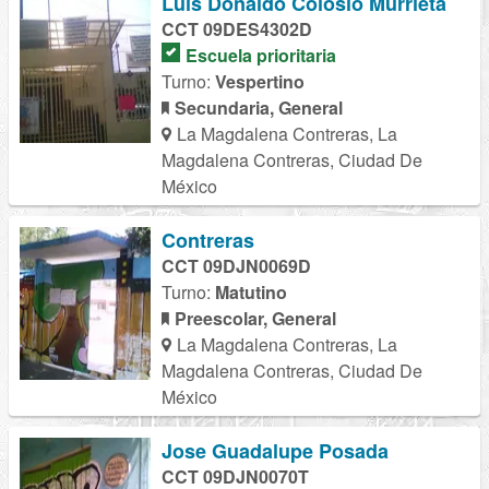
Luis Donaldo Colosio Murrieta
CCT 09DES4302D
Escuela prioritaria
Turno:
Vespertino
Secundaria, General
La Magdalena Contreras, La
Magdalena Contreras, Ciudad De
México
Contreras
CCT 09DJN0069D
Turno:
Matutino
Preescolar, General
La Magdalena Contreras, La
Magdalena Contreras, Ciudad De
México
Jose Guadalupe Posada
CCT 09DJN0070T