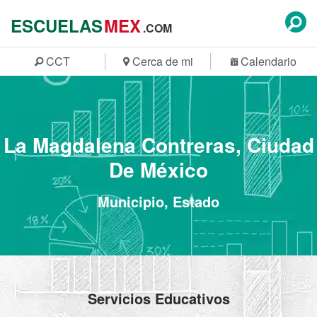
ESCUELAS
MEX
.COM
CCT
Cerca de mi
Calendario
La Magdalena Contreras, Ciudad
De México
Municipio, Estado
Servicios Educativos