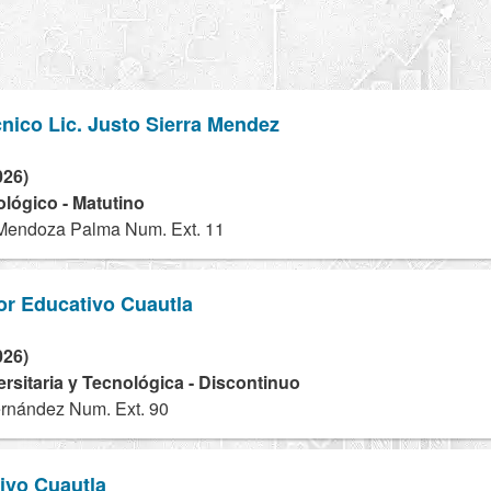
cnico Lic. Justo Sierra Mendez
026)
ológico - Matutino
 Mendoza Palma Num. Ext. 11
ior Educativo Cuautla
026)
ersitaria y Tecnológica - Discontinuo
ernández Num. Ext. 90
tivo Cuautla