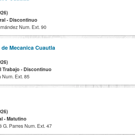
026)
ral - Discontinuo
ernández Num. Ext. 90
 de Mecanica Cuautla
026)
 Trabajo - Discontinuo
 Num. Ext. 85
026)
l - Matutino
é G. Parres Num. Ext. 47