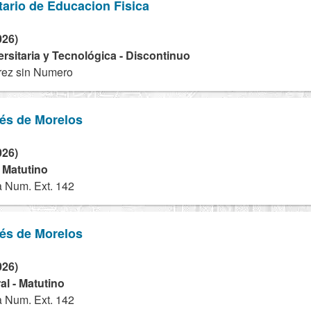
tario de Educacion Fisica
026)
ersitaria y Tecnológica - Discontinuo
rez sin Numero
dés de Morelos
026)
- Matutino
 Num. Ext. 142
dés de Morelos
026)
l - Matutino
 Num. Ext. 142