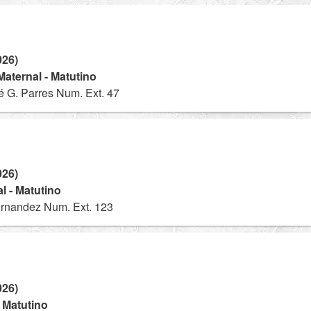
026)
 Maternal - Matutino
é G. Parres Num. Ext. 47
026)
l - Matutino
ernandez Num. Ext. 123
026)
- Matutino