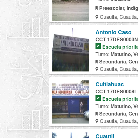
Preescolar, Indí
Cuautla, Cuautla
Antonio Caso
CCT 17DES0003N
Escuela priorit
Turno:
Matutino, V
Secundaria, Gen
Cuautla, Cuautla
Cuitlahuac
CCT 17DES0008I
Escuela priorit
Turno:
Matutino, V
Secundaria, Gen
Cuautla, Cuautla
Cuautli