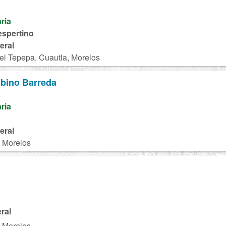
aria
espertino
eral
el Tepepa, Cuautla, Morelos
abino Barreda
aria
eral
, Morelos
ral
, Morelos