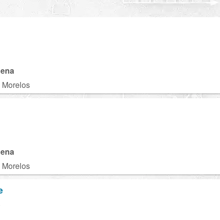
gena
, Morelos
gena
, Morelos
e
S