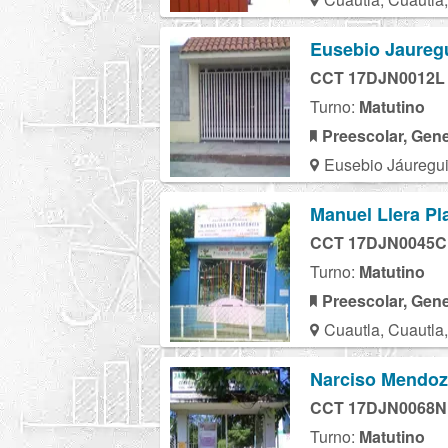
Eusebio Jaureg
CCT 17DJN0012L
Turno:
Matutino
Preescolar, Gene
Eusebio Jáuregui
Manuel Llera Pl
CCT 17DJN0045C
Turno:
Matutino
Preescolar, Gene
Cuautla, Cuautla
Narciso Mendo
CCT 17DJN0068N
Turno:
Matutino