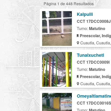
Página 1 de 448 Resultados
Kalpulli
CCT 17DCC0008J
Turno:
Matutino
Preescolar, Indí
Cuautla, Cuautla
Tunalxuchetl
CCT 17DCC0009I
Turno:
Matutino
Preescolar, Indí
Cuautla, Cuautla
Omeyaltlamatin
CCT 17DCC0016
Turno:
Matutino