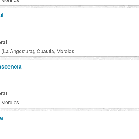
ui
ral
 (La Angostura), Cuautla, Morelos
ascencia
ral
, Morelos
za