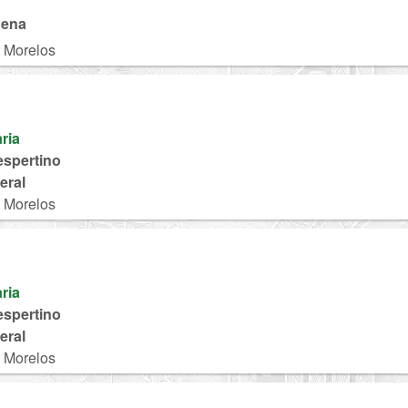
gena
, Morelos
aria
espertino
eral
, Morelos
aria
espertino
eral
, Morelos