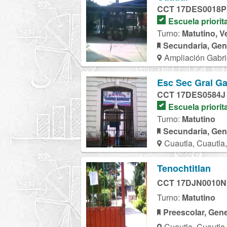
CCT 17DES0018P
Escuela priorit
Turno:
Matutino, V
Secundaria, Gen
Ampliación Gabri
Esc Sec Gral G
CCT 17DES0584J
Escuela priorit
Turno:
Matutino
Secundaria, Gen
Cuautla, Cuautla
Tenochtitlan
CCT 17DJN0010N
Turno:
Matutino
Preescolar, Gene
Cuautla, Cuautla