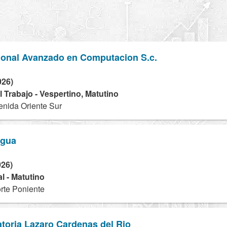
sional Avanzado en Computacion S.c.
026)
 Trabajo - Vespertino, Matutino
enida Oriente Sur
agua
026)
l - Matutino
rte Poniente
toria Lazaro Cardenas del Rio