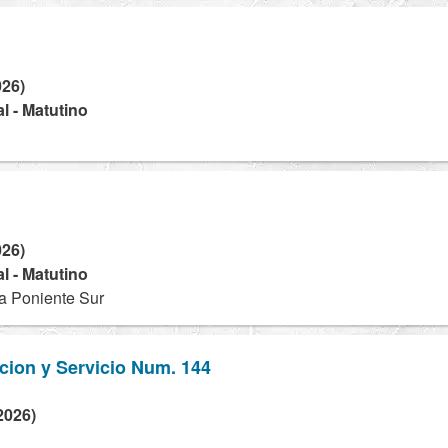
026)
l - Matutino
026)
l - Matutino
 Poniente Sur
cion y Servicio Num. 144
2026)