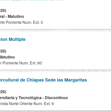
026)
al - Matutino
te Poniente Num. Ext. 3
ion Multiple
026)
Matutino
r Poniente Num. Ext. 60
ercultural de Chiapas Sede las Margaritas
026)
ersitaria y Tecnológica - Discontinuo
nida Norte Oriente Num. Ext. 9