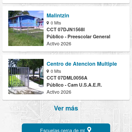
Malintzin
0 Mts
CCT 07DJN1568I
Público - Preescolar General
Activo 2026
Centro de Atencion Multiple
0 Mts
CCT 07DML0056A
Público - Cam U.S.A.E.R.
Activo 2026
Ver más
Escuelas cerca de mi