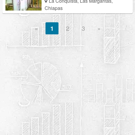
La Conquista, Las Margaritas,
Chiapas
«
1
2
3
»