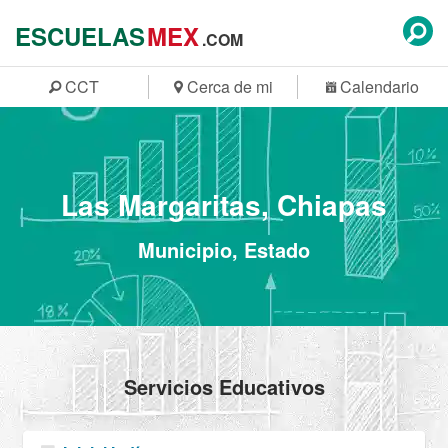
ESCUELAS
MEX
.COM
CCT
Cerca de mi
Calendario
Las Margaritas, Chiapas
Municipio, Estado
Servicios Educativos