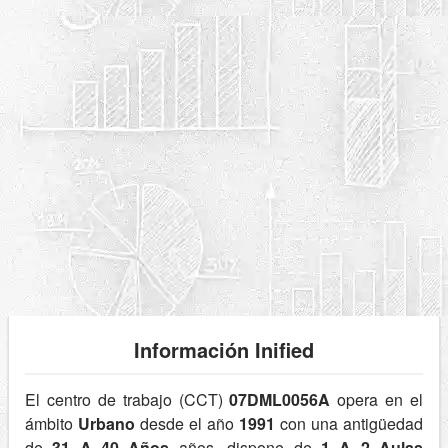
Información Inified
El centro de trabajo (CCT)
07DML0056A
opera en el
ámbito
Urbano
desde el año
1991
con una antigüedad
de
31 A 40 Años
años, dispone de
1 A 2 Aulas