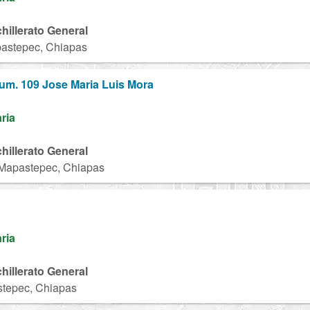
chillerato General
astepec, Chiapas
Num. 109 Jose Maria Luis Mora
aria
chillerato General
 Mapastepec, Chiapas
aria
chillerato General
tepec, Chiapas