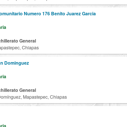
Comunitario Numero 176 Benito Juarez Garcia
aria
chillerato General
apastepec, Chiapas
on Dominguez
N
aria
chillerato General
Domínguez, Mapastepec, Chiapas
H
aria