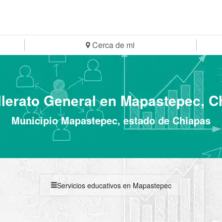
Cerca de mi
llerato General en Mapastepec, C
Municipio Mapastepec, estado de Chiapas
Servicios educativos en Mapastepec