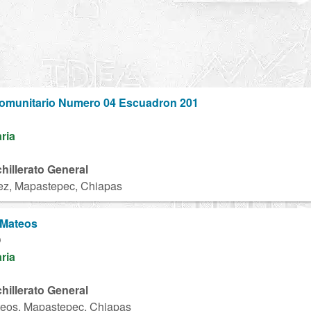
 Comunitario Numero 04 Escuadron 201
aria
chillerato General
z, Mapastepec, Chiapas
 Mateos
O
aria
chillerato General
teos, Mapastepec, Chiapas