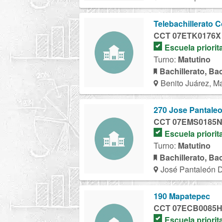
Telebachillerato 
CCT 07ETK0176X
Escuela priorit
Turno:
Matutino
Bachillerato, Ba
Benito Juárez, M
270 Jose Pantale
CCT 07EMS0185
Escuela priorit
Turno:
Matutino
Bachillerato, Ba
José Pantaleón 
190 Mapatepec
CCT 07ECB0085
Escuela priorit