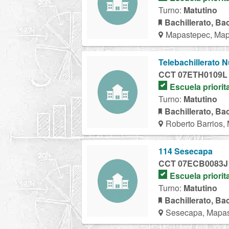
Turno:
Matutino
Bachillerato, Ba
Mapastepec, Map
Telebachillerato 
CCT 07ETH0109L
Escuela priorit
Turno:
Matutino
Bachillerato, Ba
Roberto Barrios,
114 Sesecapa
CCT 07ECB0083J
Escuela priorit
Turno:
Matutino
Bachillerato, Ba
Sesecapa, Mapas