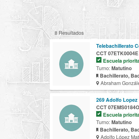
8 Resultados
Telebachillerato
CCT 07ETK0004E
Escuela priorit
Turno:
Matutino
Bachillerato, Ba
Abraham Gonzále
269 Adolfo Lopez
CCT 07EMS0184
Escuela priorit
Turno:
Matutino
Bachillerato, Ba
Adolfo López Ma