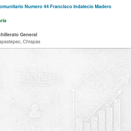
Comunitario Numero 44 Francisco Indalecio Madero
aria
chillerato General
apastepec, Chiapas