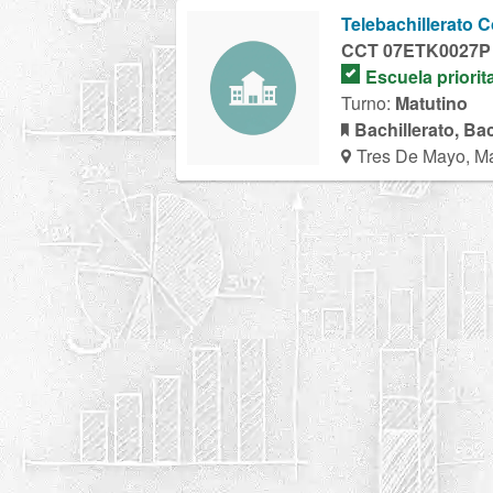
Telebachillerato 
CCT 07ETK0027P
Escuela priorit
Turno:
Matutino
Bachillerato, Ba
Tres De Mayo, M