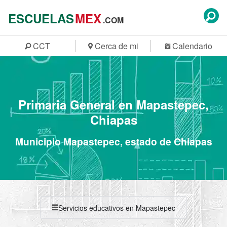
ESCUELAS
MEX
.COM
CCT
Cerca de mi
Calendario
Primaria General en Mapastepec,
Chiapas
Municipio Mapastepec, estado de Chiapas
Servicios educativos en Mapastepec