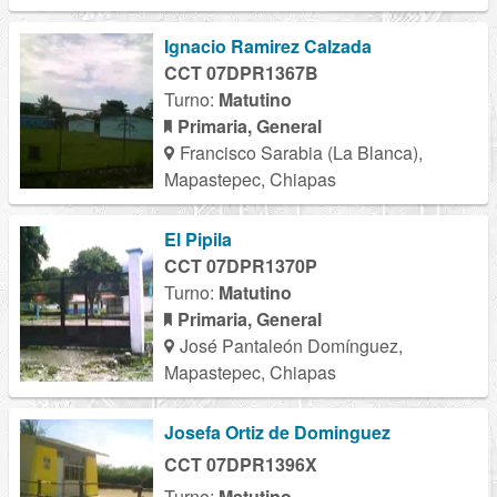
Ignacio Ramirez Calzada
CCT 07DPR1367B
Turno:
Matutino
Primaria, General
Francisco Sarabia (La Blanca),
Mapastepec, Chiapas
El Pipila
CCT 07DPR1370P
Turno:
Matutino
Primaria, General
José Pantaleón Domínguez,
Mapastepec, Chiapas
Josefa Ortiz de Dominguez
CCT 07DPR1396X
Turno:
Matutino