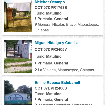
Melchor Ocampo
CCT 07DPR1763B
Turno:
Matutino
Primaria, General
General Nicolás Bravo, Mapastepec,
Chiapas
Miguel Hidalgo y Costilla
CCT 07DPR2405V
Turno:
Matutino
Primaria, General
La Victoria, Mapastepec, Chiapas
Emilio Rabasa Estebanell
CCT 07DPR2408S
Turno:
Matutino
Primaria, General
Abraham González, Mapastepec,