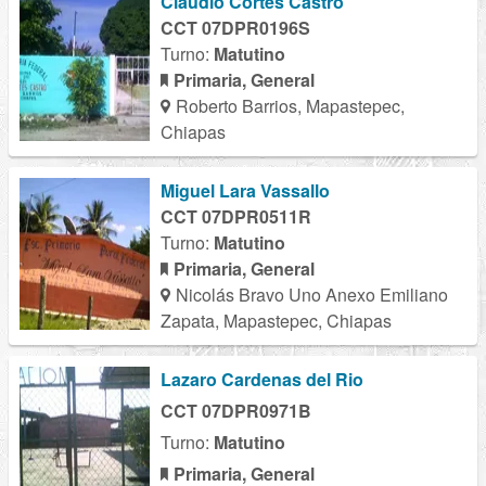
Claudio Cortes Castro
CCT 07DPR0196S
Turno:
Matutino
Primaria, General
Roberto Barrios, Mapastepec,
Chiapas
Miguel Lara Vassallo
CCT 07DPR0511R
Turno:
Matutino
Primaria, General
Nicolás Bravo Uno Anexo Emiliano
Zapata, Mapastepec, Chiapas
Lazaro Cardenas del Rio
CCT 07DPR0971B
Turno:
Matutino
Primaria, General