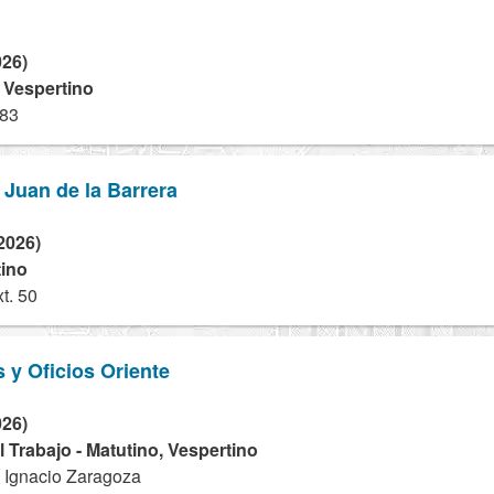
026)
- Vespertino
983
 Juan de la Barrera
2026)
tino
t. 50
s y Oficios Oriente
026)
 Trabajo - Matutino, Vespertino
 Ignacio Zaragoza