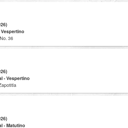
026)
- Vespertino
 No. 36
026)
l - Vespertino
apotitla
026)
l - Matutino