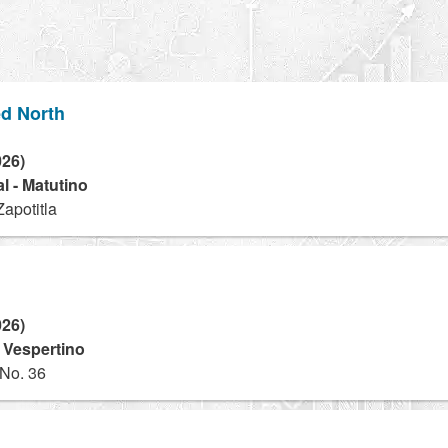
ed North
026)
l - Matutino
apotitla
026)
- Vespertino
 No. 36