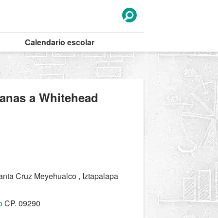
Calendario
escolar
canas a Whitehead
anta Cruz Meyehualco , Iztapalapa
o
CP. 09290