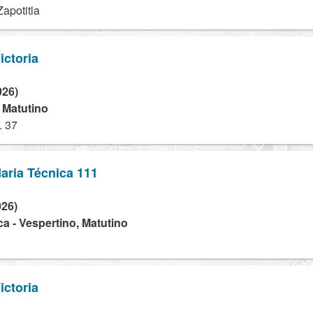
apotitla
ictoria
026)
- Matutino
. 37
aria Técnica 111
026)
a - Vespertino, Matutino
ictoria