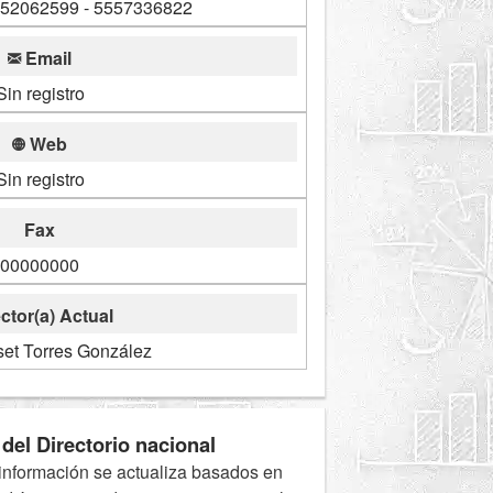
552062599 - 5557336822
Email
Sin registro
Web
Sin registro
Fax
00000000
ctor(a) Actual
set Torres González
del Directorio nacional
información se actualiza basados en