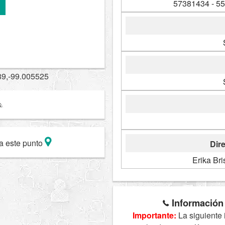
57381434 - 5
89,-99.005525
a este punto
Dire
Erika Bri
Información 
Importante:
La siguiente 