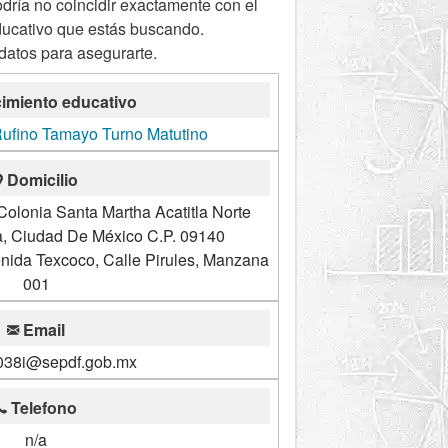
odría no coincidir exactamente con el
ducativo que estás buscando.
 datos para asegurarte.
imiento educativo
Rufino Tamayo Turno Matutino
Domicilio
Colonia Santa Martha Acatitla Norte
pa, Ciudad De México C.P. 09140
nida Texcoco, Calle Pirules, Manzana
001
Email
038i@sepdf.gob.mx
Telefono
n/a