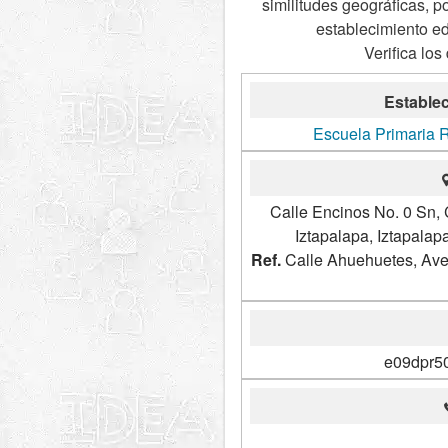
similitudes geográficas, p
establecimiento e
Verifica los
Establec
Escuela Primaria 
Calle Encinos No. 0 Sn, 
Iztapalapa, Iztapala
Ref.
Calle Ahuehuetes, Ave
e09dpr5