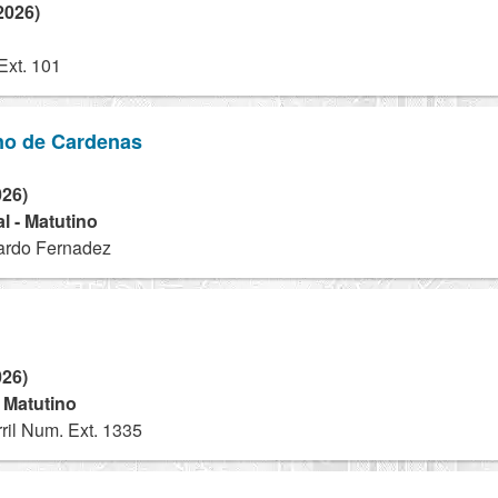
2026)
Ext. 101
no de Cardenas
026)
l - Matutino
ardo Fernadez
026)
- Matutino
ril Num. Ext. 1335