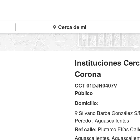
Cerca de mi
Instituciones Cer
Corona
CCT 01DJN0407V
Público
Domicilio:
Silvano Barba González S/
Peredo , Aguascalientes
Ref calle:
Plutarco Elías Cal
Aguascalientes, Aguascalien