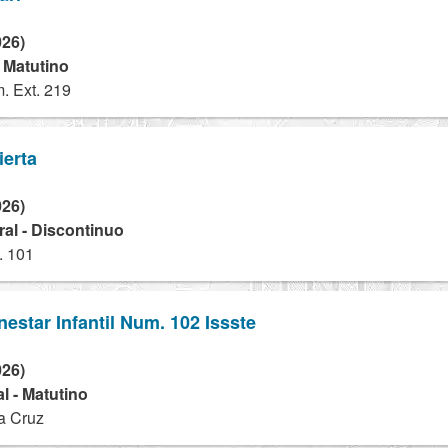
026)
- Matutino
. Ext. 219
ierta
026)
ral - Discontinuo
. 101
nestar Infantil Num. 102 Issste
026)
l - Matutino
a Cruz