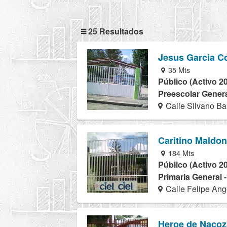
25 Resultados
Jesus Garcia C
35 Mts
Público (Activo 2
Preescolar Genera
Calle Silvano B
Caritino Maldo
184 Mts
Público (Activo 2
Primaria General 
Calle Felipe Ang
Heroe de Nacoz