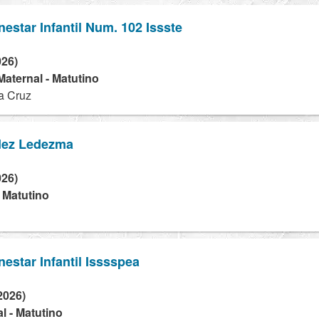
nestar Infantil Num. 102 Issste
026)
 Maternal - Matutino
a Cruz
dez Ledezma
026)
- Matutino
nestar Infantil Isssspea
2026)
l - Matutino