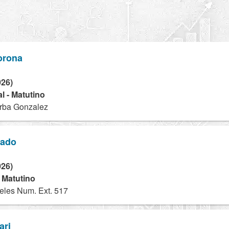
orona
026)
l - Matutino
arba Gonzalez
nado
026)
- Matutino
eles Num. Ext. 517
ari