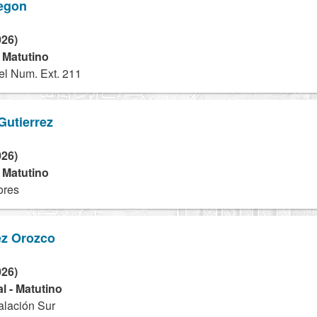
regon
026)
- Matutino
l Num. Ext. 211
Gutierrez
026)
- Matutino
ores
z Orozco
026)
l - Matutino
alación Sur