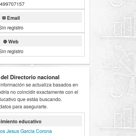
499707157
Email
Sin registro
Web
Sin registro
del Directorio nacional
información se actualiza basados en
odría no coincidir exactamente con el
ducativo que estás buscando.
 datos para asegurarte.
imiento educativo
ños Jesus Garcia Corona