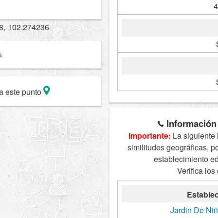
4
8,-102.274236
a este punto
Información 
Importante:
La siguiente 
similitudes geográficas, p
establecimiento e
Verifica los
Establec
Jardin De Ni