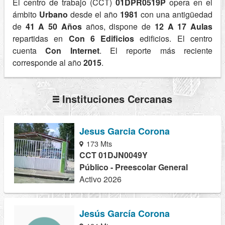
El centro de trabajo (CCT)
01DPR0519P
opera en el
ámbito
Urbano
desde el año
1981
con una antigüedad
de
41 A 50 Años
años, dispone de
12 A 17 Aulas
repartidas en
Con 6 Edificios
edificios. El centro
cuenta
Con Internet
. El reporte más reciente
corresponde al año
2015
.
Instituciones Cercanas
Jesus Garcia Corona
173 Mts
CCT 01DJN0049Y
Público - Preescolar General
Activo 2026
Jesús García Corona