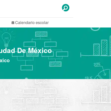
Calendario
escolar
iudad De México
xico