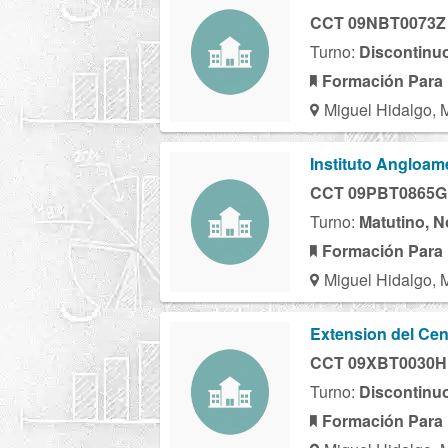
CCT 09NBT0073Z
Turno:
Discontinu
Formación Para 
Miguel Hidalgo, 
Instituto Angloam
CCT 09PBT0865G
Turno:
Matutino, N
Formación Para 
Miguel Hidalgo, 
Extension del Cent
CCT 09XBT0030H
Turno:
Discontinu
Formación Para 