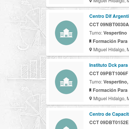
Miguel Hidalgo, 
Centro Dif Argent
CCT 09NBT0030A
Turno:
Vespertino
Formación Para 
Miguel Hidalgo, 
Instituto Dck par
CCT 09PBT1006F
Turno:
Vespertino,
Formación Para 
Miguel Hidalgo, 
Centro de Capacita
CCT 09DBT0152E