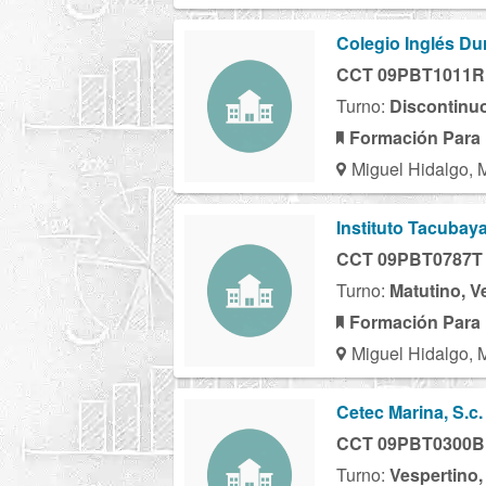
Colegio Inglés D
CCT 09PBT1011R
Turno:
Discontinu
Formación Para 
Miguel Hidalgo, 
Instituto Tacubaya
CCT 09PBT0787T
Turno:
Matutino, V
Formación Para 
Miguel Hidalgo, 
Cetec Marina, S.c.
CCT 09PBT0300B
Turno:
Vespertino,