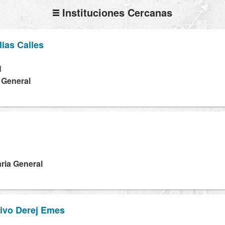
Instituciones Cercanas
lias Calles
H
a General
ria General
tivo Derej Emes