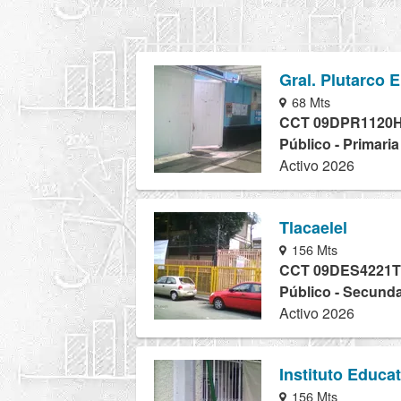
Gral. Plutarco E
68 Mts
CCT 09DPR1120
Público - Primari
Activo 2026
Tlacaelel
156 Mts
CCT 09DES4221T
Público - Secunda
Activo 2026
Instituto Educa
156 Mts