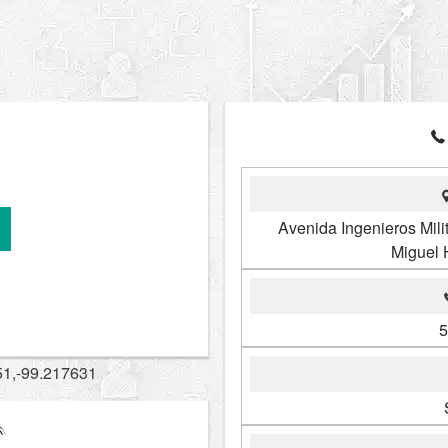
Avenida Ingenieros Mili
Miguel 
5
51,-99.217631