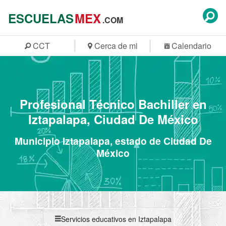
ESCUELAS
MEX
.COM
CCT
Cerca de mi
Calendario
Profesional Técnico Bachiller en
Iztapalapa, Ciudad De México
Municipio Iztapalapa, estado de Ciudad De
México
Servicios educativos en Iztapalapa