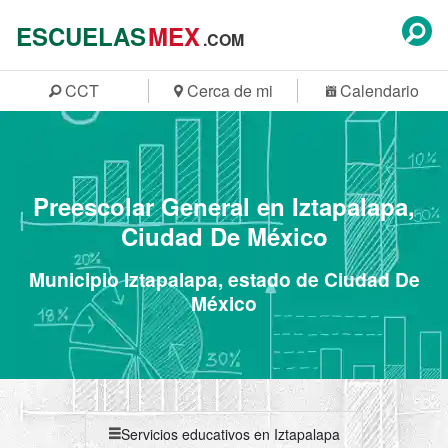
ESCUELAS
MEX
.COM
CCT
Cerca de mi
Calendario
Preescolar General en Iztapalapa,
Ciudad De México
Municipio Iztapalapa, estado de Ciudad De
México
Servicios educativos en Iztapalapa