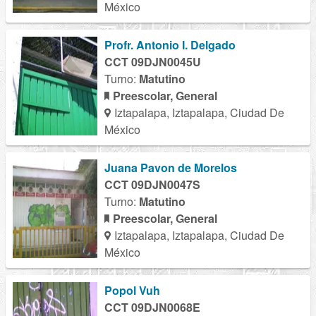
México
Profr. Antonio I. Delgado
CCT 09DJN0045U
Turno:
Matutino
Preescolar, General
Iztapalapa, Iztapalapa, Ciudad De
México
Juana Pavon de Morelos
CCT 09DJN0047S
Turno:
Matutino
Preescolar, General
Iztapalapa, Iztapalapa, Ciudad De
México
Popol Vuh
CCT 09DJN0068E