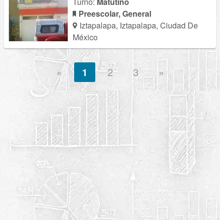
Turno:
Matutino
Preescolar, General
Iztapalapa, Iztapalapa, Ciudad De
México
«
1
2
3
»