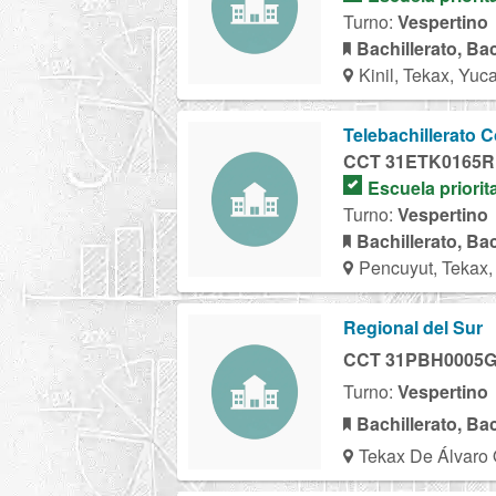
Turno:
Vespertino
Bachillerato, Ba
Kinil, Tekax, Yuc
Telebachillerato 
CCT 31ETK0165R
Escuela priorit
Turno:
Vespertino
Bachillerato, Ba
Pencuyut, Tekax,
Regional del Sur
CCT 31PBH0005
Turno:
Vespertino
Bachillerato, Ba
Tekax De Álvaro 