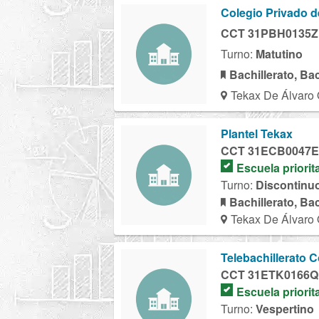
Colegio Privado d
CCT 31PBH0135Z
Turno:
Matutino
Bachillerato, Ba
Tekax De Álvaro 
Plantel Tekax
CCT 31ECB0047E
Escuela priorit
Turno:
Discontinu
Bachillerato, Ba
Tekax De Álvaro 
Telebachillerato 
CCT 31ETK0166Q
Escuela priorit
Turno:
Vespertino