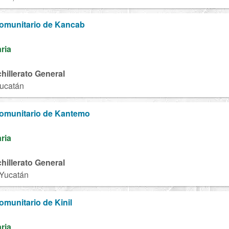
Comunitario de Kancab
aria
chillerato General
Yucatán
Comunitario de Kantemo
aria
chillerato General
 Yucatán
omunitario de Kinil
aria