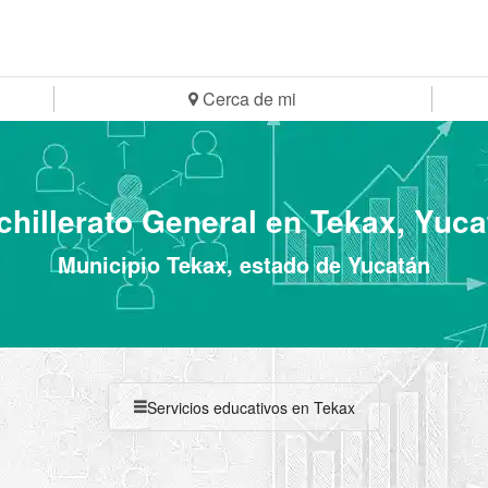
Cerca de mi
chillerato General en Tekax, Yuca
Municipio Tekax, estado de Yucatán
Servicios educativos en Tekax