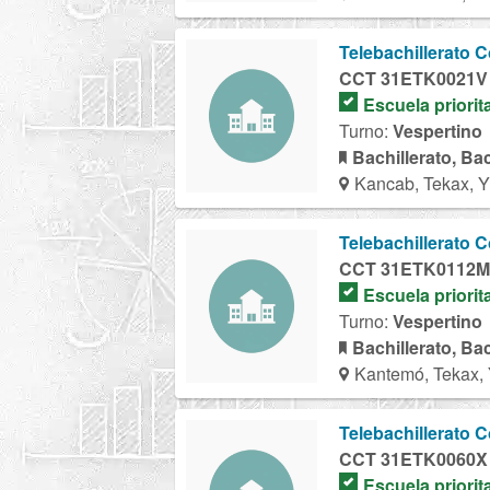
Telebachillerato 
CCT 31ETK0021V
Escuela priorit
Turno:
Vespertino
Bachillerato, Ba
Kancab, Tekax, 
Telebachillerato 
CCT 31ETK0112M
Escuela priorit
Turno:
Vespertino
Bachillerato, Ba
Kantemó, Tekax,
Telebachillerato C
CCT 31ETK0060X
Escuela priorit