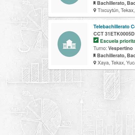
Bachillerato, Ba
Tixcuytún, Tekax
Telebachillerato 
CCT 31ETK0005D
Escuela priorit
Turno:
Vespertino
Bachillerato, Ba
Xaya, Tekax, Yuc