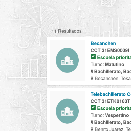
11 Resultados
Becanchen
CCT 31EMS0009I
Escuela priorit
Turno:
Matutino
Bachillerato, Ba
Becanchén, Teka
Telebachillerato 
CCT 31ETK0163T
Escuela priorit
Turno:
Vespertino
Bachillerato, Ba
Benito Juárez, T