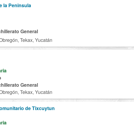
e la Peninsula
chillerato General
Obregón, Tekax, Yucatán
aria
o
chillerato General
Obregón, Tekax, Yucatán
Comunitario de Tixcuytun
aria