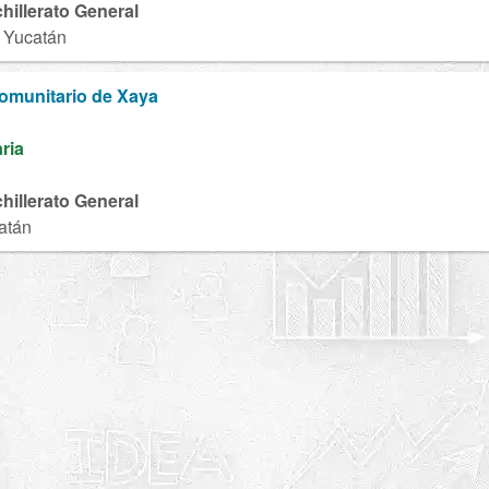
chillerato General
, Yucatán
Comunitario de Xaya
aria
chillerato General
atán