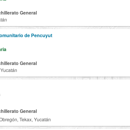
chillerato General
atán
Comunitario de Pencuyut
aria
chillerato General
 Yucatán
G
chillerato General
Obregón, Tekax, Yucatán