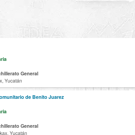
aria
chillerato General
x, Yucatán
Comunitario de Benito Juarez
aria
chillerato General
ekax, Yucatán