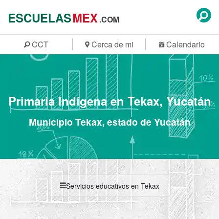
ESCUELAS
MEX
.COM
CCT
Cerca de mi
Calendario
Primaria Indígena en Tekax, Yucatán
Municipio Tekax, estado de Yucatán
Servicios educativos en Tekax