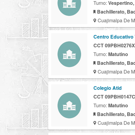
Turno:
Vespertino,
Bachillerato, Ba
Cuajimalpa De M
Centro Educativo
CCT 09PBH0276X
Turno:
Matutino
Bachillerato, Ba
Cuajimalpa De M
Colegio Atid
CCT 09PBH0147
Turno:
Matutino
Bachillerato, Ba
Cuajimalpa De M