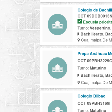
Colegio de Bachill
CCT 09DCB0013
Escuela priorit
Turno:
Vespertino,
Bachillerato, Ba
Cuajimalpa De M
Prepa Anáhuac M
CCT 09PBH3229
Turno:
Matutino
Bachillerato, Ba
Cuajimalpa De M
Colegio Bilbao
CCT 09PBH3169I
Turno:
Matutino