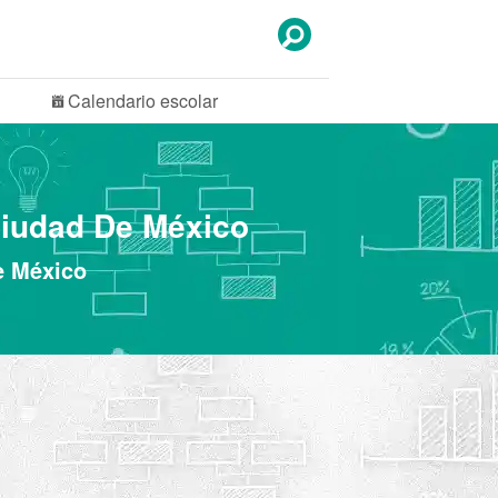
Calendario
escolar
Ciudad De México
e México