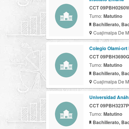
CCT 09PBH0260
Turno:
Matutino
Bachillerato, Ba
Cuajimalpa De M
Colegio Olamí-ort 
CCT 09PBH3690
Turno:
Matutino
Bachillerato, Ba
Cuajimalpa De M
Universidad Anáhu
CCT 09PBH3237P
Turno:
Matutino
Bachillerato, Ba