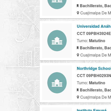
Bachillerato, Ba
Cuajimalpa De M
Universidad Anáhu
CCT 09PBH3924E
Turno:
Matutino
Bachillerato, Ba
Cuajimalpa De M
Northridge Schoo
CCT 09PBH0293
Turno:
Matutino
Bachillerato, Ba
Cuajimalpa De M
Instituto Emuná