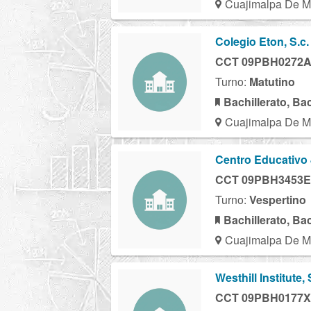
Cuajimalpa De M
Colegio Eton, S.c.
CCT 09PBH0272
Turno:
Matutino
Bachillerato, Ba
Cuajimalpa De M
Centro Educativo
CCT 09PBH3453E
Turno:
Vespertino
Bachillerato, Ba
Cuajimalpa De M
Westhill Institute, 
CCT 09PBH0177X