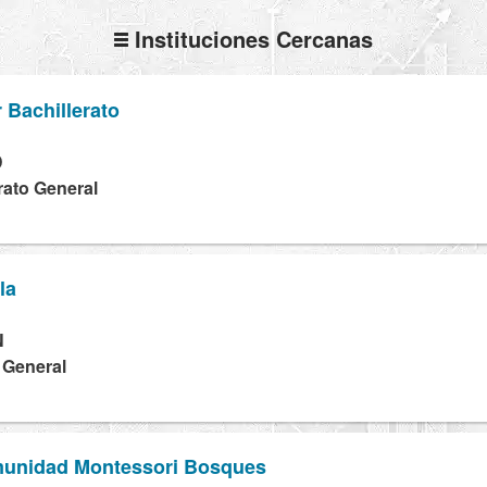
Instituciones Cercanas
 Bachillerato
D
rato General
la
N
a General
munidad Montessori Bosques