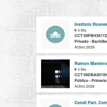
Instituto Rosner
0 Mts
CCT 09PBH3611
Privado - Bachille
Activo 2026
Ramon Mantero
0 Mts
CCT 09DBA0015
Público - Primari
Activo 2026
Cendi Part. Co