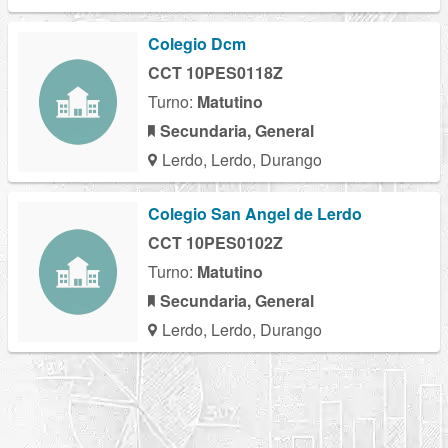
Colegio Dcm
CCT 10PES0118Z
Turno:
Matutino
Secundaria, General
Lerdo, Lerdo, Durango
Colegio San Angel de Lerdo
CCT 10PES0102Z
Turno:
Matutino
Secundaria, General
Lerdo, Lerdo, Durango