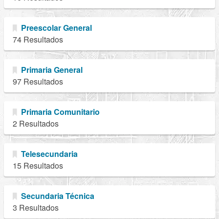
Preescolar General
74 Resultados
Primaria General
97 Resultados
Primaria Comunitario
2 Resultados
Telesecundaria
15 Resultados
Secundaria Técnica
3 Resultados