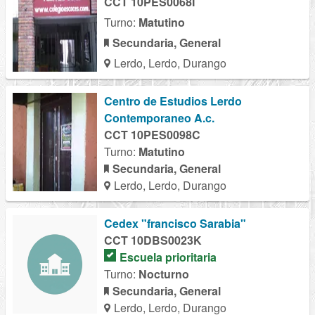
CCT 10PES0068I
Turno:
Matutino
Secundaria, General
Lerdo, Lerdo, Durango
Centro de Estudios Lerdo
Contemporaneo A.c.
CCT 10PES0098C
Turno:
Matutino
Secundaria, General
Lerdo, Lerdo, Durango
Cedex "francisco Sarabia"
CCT 10DBS0023K
Escuela prioritaria
Turno:
Nocturno
Secundaria, General
Lerdo, Lerdo, Durango