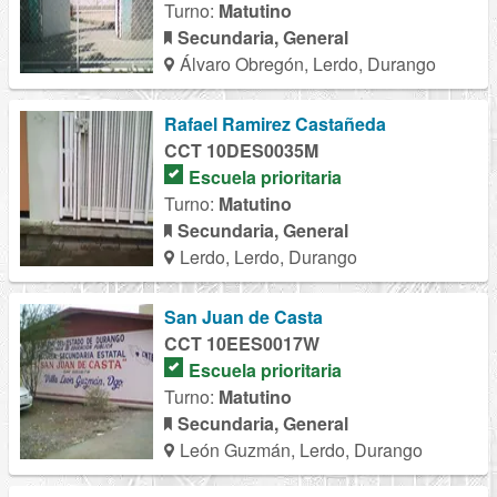
Turno:
Matutino
Secundaria, General
Álvaro Obregón, Lerdo, Durango
Rafael Ramirez Castañeda
CCT 10DES0035M
Escuela prioritaria
Turno:
Matutino
Secundaria, General
Lerdo, Lerdo, Durango
San Juan de Casta
CCT 10EES0017W
Escuela prioritaria
Turno:
Matutino
Secundaria, General
León Guzmán, Lerdo, Durango