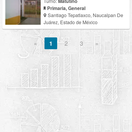
Turno:
Matutino
Primaria, General
Santiago Tepatlaxco, Naucalpan De
Juárez, Estado de México
«
1
2
3
»