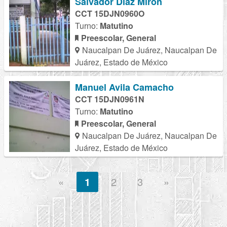
Salvador Diaz Miron
CCT 15DJN0960O
Turno:
Matutino
Preescolar, General
Naucalpan De Juárez, Naucalpan De
Juárez, Estado de México
Manuel Avila Camacho
CCT 15DJN0961N
Turno:
Matutino
Preescolar, General
Naucalpan De Juárez, Naucalpan De
Juárez, Estado de México
«
1
2
3
»