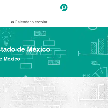
Calendario
escolar
stado de México
de México