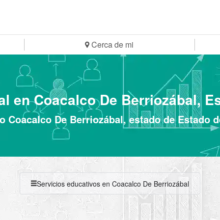
Cerca de mi
al en Coacalco De Berriozábal, E
o Coacalco De Berriozábal, estado de Estado 
Servicios educativos en Coacalco De Berriozábal