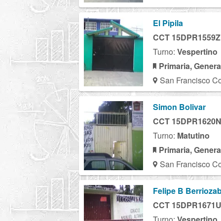
El Pipila
CCT 15DPR1559Z
Turno:
Vespertino
Primaria, Genera
San Francisco Co
Simon Bolivar
CCT 15DPR1620
Turno:
Matutino
Primaria, Genera
San Francisco Co
Felipe B Berriozab
CCT 15DPR1671
Turno:
Vespertino