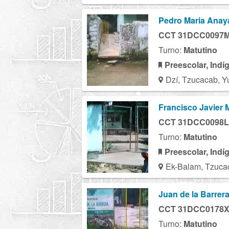
Pedro Maria Anay
CCT 31DCC0097
Turno:
Matutino
Preescolar, Indí
Dzí, Tzucacab, Y
Francisco Javier 
CCT 31DCC0098L
Turno:
Matutino
Preescolar, Indí
Ek-Balam, Tzuca
Juan de la Barrer
CCT 31DCC0178
Turno:
Matutino