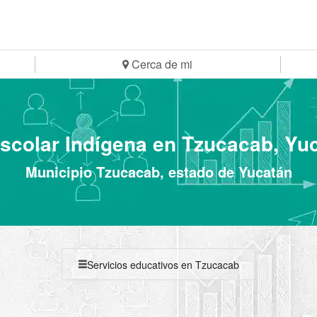
Cerca de mi
scolar Indígena en Tzucacab, Yu
Municipio Tzucacab, estado de Yucatán
Servicios educativos en Tzucacab