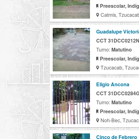
Preescolar, Indí
Catmís, Tzucaca
Guadalupe Victori
CCT 31DCC0212
Turno:
Matutino
Preescolar, Indí
Tzucacab, Tzuca
Eligio Ancona
CCT 31DCC0284
Turno:
Matutino
Preescolar, Indí
Noh-Bec, Tzucac
Cinco de Febrero