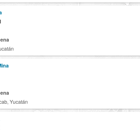
a
M
gena
ucatán
Mina
gena
cab, Yucatán
a
X