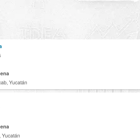
a
G
gena
cab, Yucatán
P
gena
, Yucatán