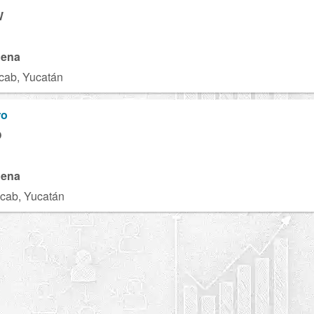
W
gena
cab, Yucatán
ro
O
gena
cab, Yucatán