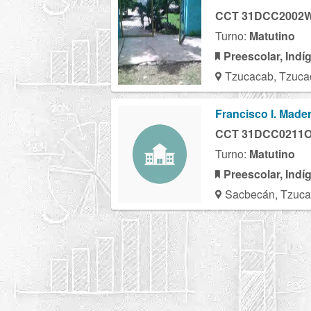
CCT 31DCC2002
Turno:
Matutino
Preescolar, Indí
Tzucacab, Tzuca
Francisco I. Made
CCT 31DCC0211
Turno:
Matutino
Preescolar, Indí
Sacbecán, Tzuca