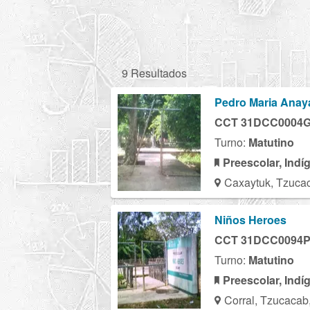
9 Resultados
Pedro Maria Anay
CCT 31DCC0004
Turno:
Matutino
Preescolar, Indí
Caxaytuk, Tzuca
Niños Heroes
CCT 31DCC0094
Turno:
Matutino
Preescolar, Indí
Corral, Tzucacab