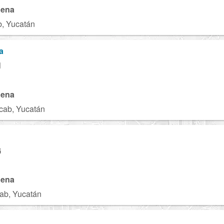
gena
b, Yucatán
a
N
gena
cab, Yucatán
G
gena
ab, Yucatán