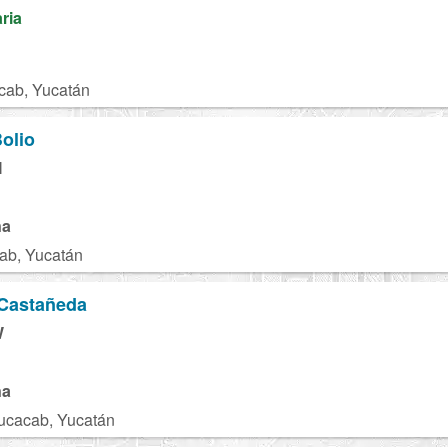
aria
cab, Yucatán
olio
M
na
ab, Yucatán
 Castañeda
W
na
ucacab, Yucatán