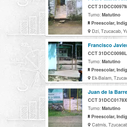
CCT 31DCC0097
Turno:
Matutino
Preescolar, Indí
Dzí, Tzucacab, Y
Francisco Javie
CCT 31DCC0098L
Turno:
Matutino
Preescolar, Indí
Ek-Balam, Tzuca
Juan de la Barr
CCT 31DCC0178
Turno:
Matutino
Preescolar, Indí
Catmís, Tzucaca