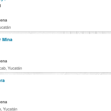
M
gena
ucatán
r Mina
gena
cab, Yucatán
era
X
gena
b, Yucatán