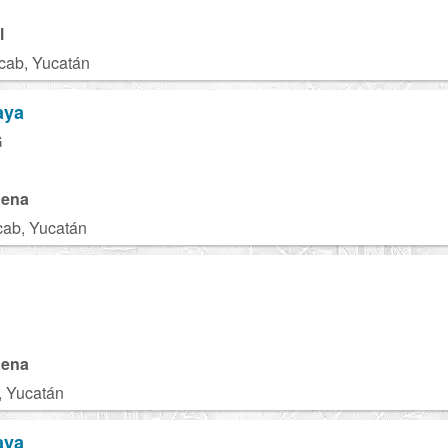
l
cab, Yucatán
aya
G
gena
cab, Yucatán
P
gena
, Yucatán
aya