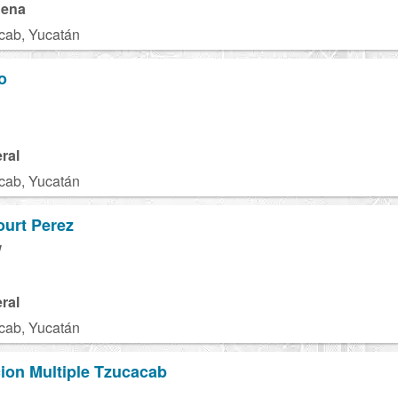
gena
cab, Yucatán
o
ral
cab, Yucatán
ourt Perez
W
ral
cab, Yucatán
ion Multiple Tzucacab