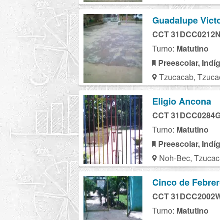
Guadalupe Victo
CCT 31DCC0212
Turno:
Matutino
Preescolar, Indí
Tzucacab, Tzuca
Eligio Ancona
CCT 31DCC0284
Turno:
Matutino
Preescolar, Indí
Noh-Bec, Tzucac
Cinco de Febre
CCT 31DCC2002
Turno:
Matutino