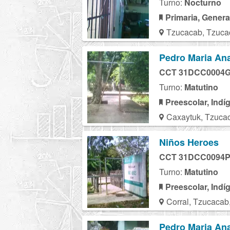
Turno:
Nocturno
Primaria, Genera
Tzucacab, Tzuca
Pedro Maria An
CCT 31DCC0004
Turno:
Matutino
Preescolar, Indí
Caxaytuk, Tzuca
Niños Heroes
CCT 31DCC0094
Turno:
Matutino
Preescolar, Indí
Corral, Tzucacab
Pedro Maria An