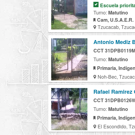
Escuela priorit
Turno:
Matutino
Cam, U.S.A.E.R.
Tzucacab, Tzuca
Antonio Mediz B
CCT 31DPB0119
Turno:
Matutino
Primaria, Indíge
Noh-Bec, Tzucac
Rafael Ramirez
CCT 31DPB0126
Turno:
Matutino
Primaria, Indíge
El Escondido, Tz