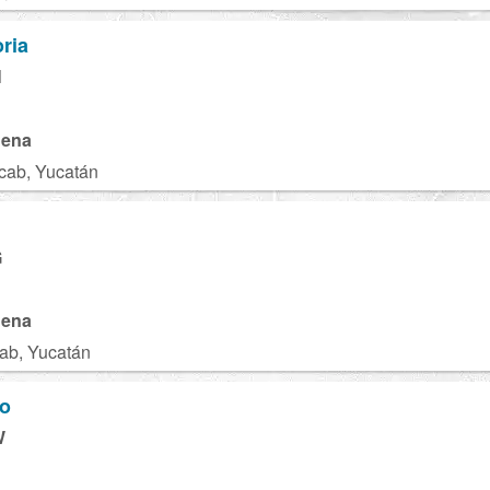
ria
N
gena
cab, Yucatán
G
gena
ab, Yucatán
ro
W