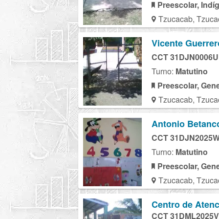
Preescolar, Indí
Tzucacab, Tzuca
Vicente Guerrer
CCT 31DJN0006U
Turno:
Matutino
Preescolar, Gene
Tzucacab, Tzuca
Antonio Betanc
CCT 31DJN2025
Turno:
Matutino
Preescolar, Gene
Tzucacab, Tzuca
Centro de Atenc
CCT 31DML2025V