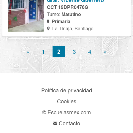
Gral. Vicente Guerrero
CCT 19DPR0476G
Turno:
Matutino
Primaria
La Tinaja, Santiago
«
1
2
3
4
»
Política de privacidad
Cookies
© Escuelasmex.com
Contacto