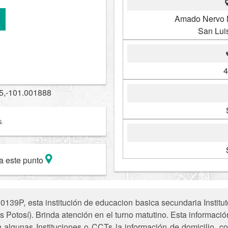
Amado Nervo N
San Lui
4
5,-101.001888
a este punto
139P, esta institución de educacion basica secundaria Institu
s Potosí). Brinda atención en el turno matutino. Esta informació
n algunas Instituciones o CCTs la información de domicilio, c