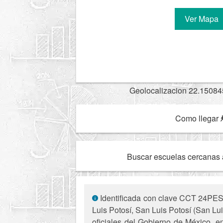
Ver Mapa
Geolocalizacion 22.15084
Como llegar
Buscar escuelas cercanas 
Identificada con clave CCT 24PES0
Luis Potosí, San Luis Potosí (San Lui
oficiales del Gobierno de México, e