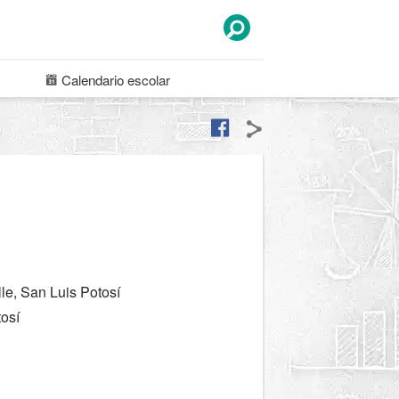
Calendario
escolar
e, San Luis Potosí
tosí