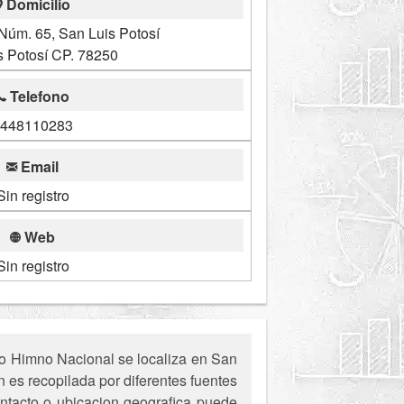
Domicilio
úm. 65, San Luis Potosí
s Potosí CP. 78250
Telefono
448110283
Email
Sin registro
Web
Sin registro
to Himno Nacional se localiza en San
n es recopilada por diferentes fuentes
ontacto o ubicacion geografica puede