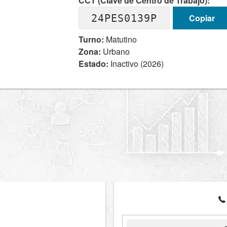
CCT (Clave de Centro de Trabajo):
24PES0139P
Copiar
Turno:
Matutino
Zona:
Urbano
Estado:
Inactivo (2026)