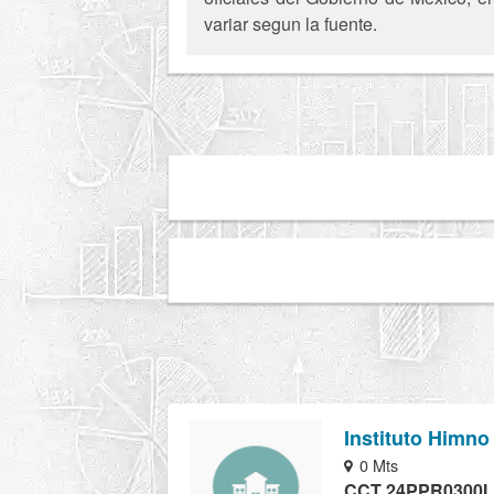
variar segun la fuente.
Instituto Himno
0 Mts
CCT 24PPR0300I