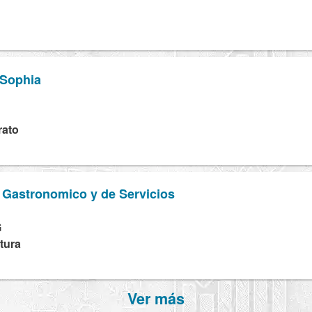
 Sophia
rato
o Gastronomico y de Servicios
G
tura
Ver más