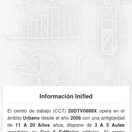
Información Inified
El centro de trabajo (CCT)
20DTV0689X
opera en el
ámbito
Urbano
desde el año
2006
con una antigüedad
de
11 A 20 Años
años, dispone de
3 A 5 Aulas
repartidas en
Con 6 Edificios
edificios. El centro