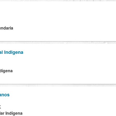
undaria
al Indigena
ndígena
lanos
K
lar Indígena