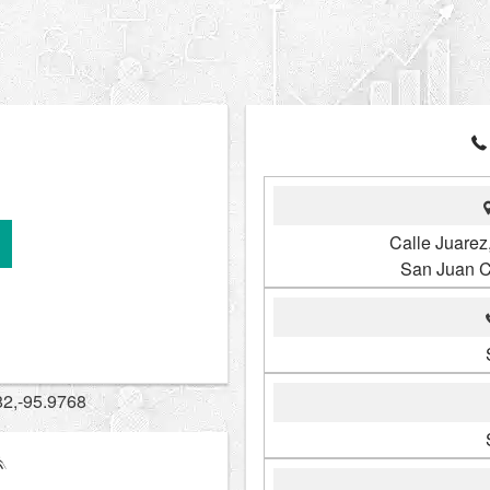
Calle Juare
San Juan C
82,-95.9768