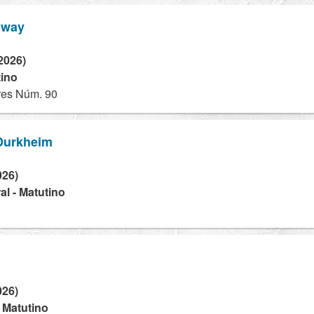
gway
2026)
tino
ares Núm. 90
 Durkheim
026)
l - Matutino
026)
- Matutino