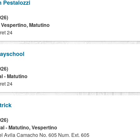
 Pestalozzi
026)
- Vespertino, Matutino
ret 24
ayschool
026)
l - Matutino
ret 24
trick
026)
l - Matutino, Vespertino
l Avila Camacho No. 605 Num. Ext. 605