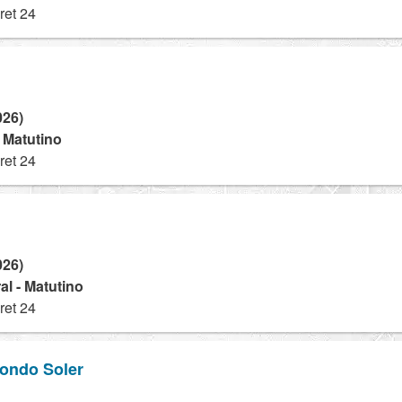
ret 24
026)
- Matutino
ret 24
026)
l - Matutino
ret 24
londo Soler