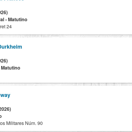
026)
l - Matutino
ret 24
 Durkheim
026)
- Matutino
gway
2026)
o
os Militares Núm. 90