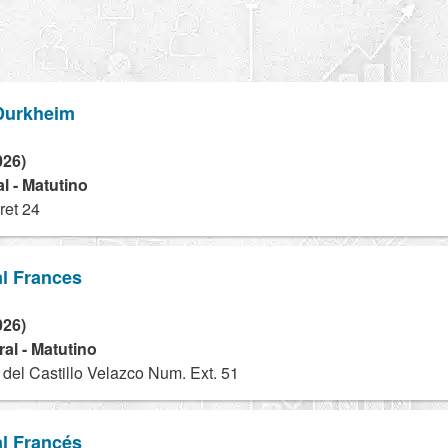
 Durkheim
026)
l - Matutino
ret 24
al Frances
026)
al - Matutino
del Castillo Velazco Num. Ext. 51
al Francés