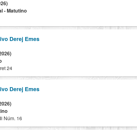
026)
l - Matutino
tivo Derej Emes
2026)
o
ret 24
tivo Derej Emes
2026)
tino
di Núm. 16