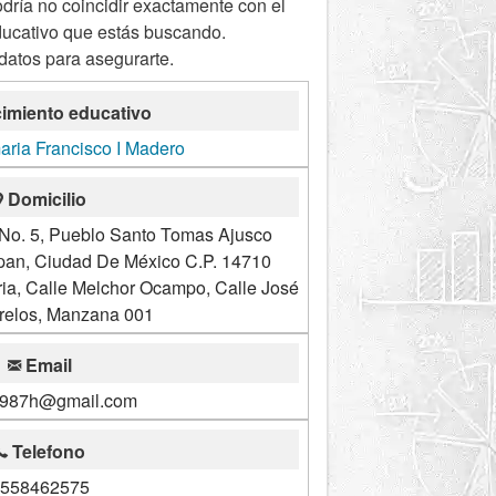
odría no coincidir exactamente con el
ducativo que estás buscando.
 datos para asegurarte.
imiento educativo
aria Francisco I Madero
Domicilio
No. 5, Pueblo Santo Tomas Ajusco
lpan, Ciudad De México C.P. 14710
ia, Calle Melchor Ocampo, Calle José
relos, Manzana 001
Email
1987h@gmail.com
Telefono
558462575