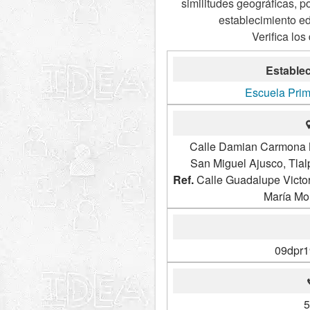
similitudes geográficas, p
establecimiento e
Verifica los
Establec
Escuela Prim
Calle Damian Carmona 
San Miguel Ajusco, Tla
Ref.
Calle Guadalupe Victor
María Mo
09dpr
5