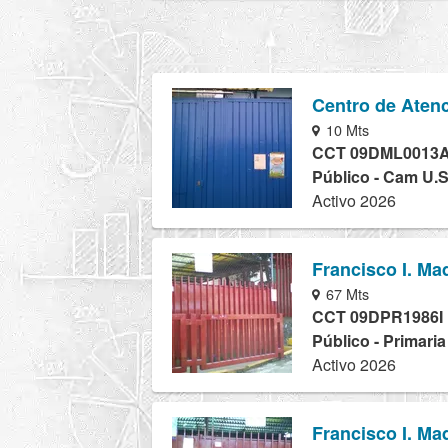
Centro de Atenc
10 Mts
CCT 09DML0013
Público - Cam U.S
Activo 2026
Francisco I. Ma
67 Mts
CCT 09DPR1986I
Público - Primari
Activo 2026
Francisco I. Ma