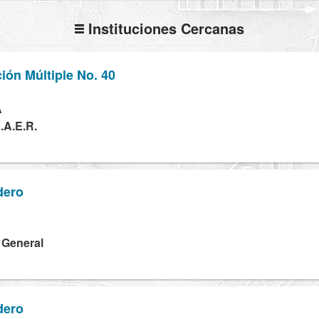
Instituciones Cercanas
ión Múltiple No. 40
A
.A.E.R.
dero
a General
dero