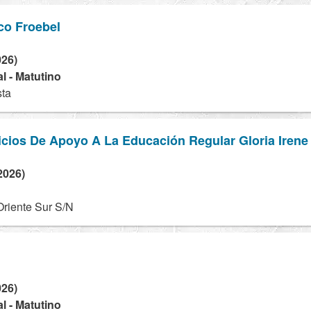
co Froebel
026)
l - Matutino
sta
icios De Apoyo A La Educación Regular Gloria Irene
2026)
riente Sur S/N
026)
l - Matutino