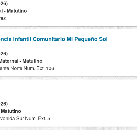
026)
l - Matutino
rez
encia Infantil Comunitario Mi Pequeño Sol
026)
 Maternal - Matutino
ente Norte Num. Ext. 106
026)
- Matutino
venida Sur Num. Ext. 5