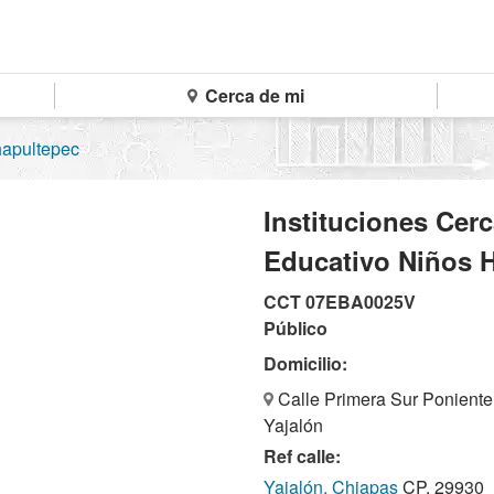
Cerca de mi
hapultepec
Instituciones Cer
Educativo Niños 
CCT 07EBA0025V
Público
Domicilio:
Calle Primera Sur Poniente
Yajalón
Ref calle:
Yajalón, Chiapas
CP. 29930