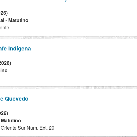
026)
l - Matutino
iente
afe Indígena
2026)
tino
de Quevedo
026)
- Matutino
Oriente Sur Num. Ext. 29