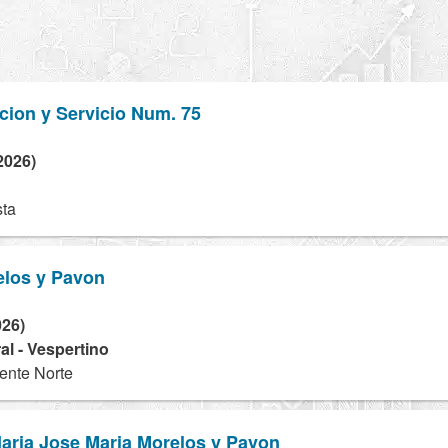
cion y Servicio Num. 75
2026)
sta
elos y Pavon
026)
l - Vespertino
iente Norte
aria Jose Maria Morelos y Pavon