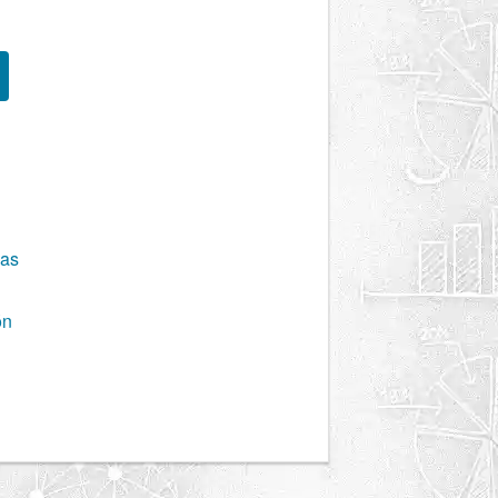
pas
ón