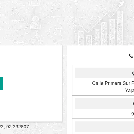
Calle Primera Sur P
Yaj
9
23,-92.332807