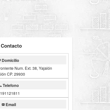
Contacto
Domicilio
oniente Num. Ext. 38, Yajalón
alón CP. 29930
Telefono
191121811
Email