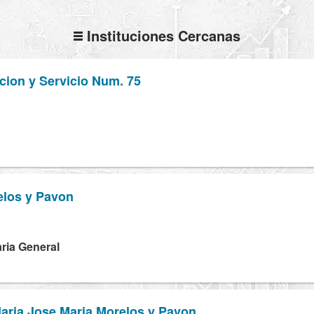
Instituciones Cercanas
cion y Servicio Num. 75
elos y Pavon
H
ria General
aria Jose Maria Morelos y Pavon