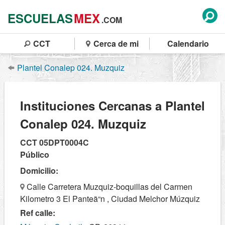
ESCUELAS
MEX
.COM
CCT
Cerca de mi
Calendario
Plantel Conalep 024. Muzquiz
Instituciones Cercanas a Plantel
Conalep 024. Muzquiz
CCT 05DPT0004C
Público
Domicilio:
Calle Carretera Muzquiz-boquillas del Carmen
Kilometro 3 El Panteã“n , Ciudad Melchor Múzquiz
Ref calle: