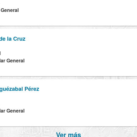
S
a General
de la Cruz
M
lar General
lguézabal Pérez
A
lar General
Ver más