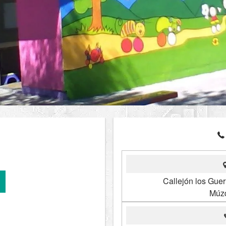
Callejón los Gue
Múzq