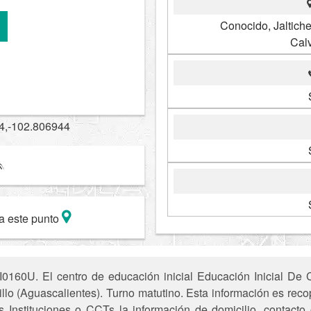
Conocido, Jaltiche
Calv
4,-102.806944
a este punto
I0160U. El centro de educación inicial Educación Inicial De
llo (Aguascalientes). Turno matutino. Esta información es recop
 Instituciones o CCTs la información de domicilio, contacto 