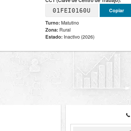
CCT (Clave de Centro de Trabajo):
01FEI0160U
Copiar
Turno:
Matutino
Zona:
Rural
Estado:
Inactivo (2026)