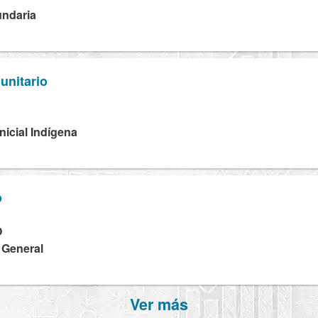
undaria
unitario
Inicial Indígena
o
O
a General
Ver más