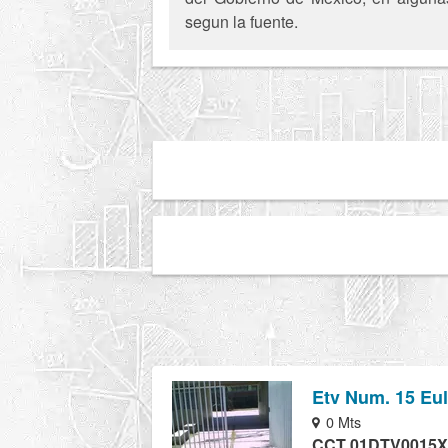
segun la fuente.
Etv Num. 15 Eu
0 Mts
CCT 01DTV0015X